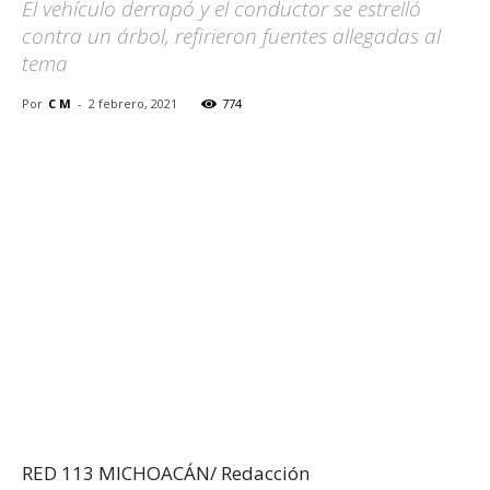
El vehículo derrapó y el conductor se estrelló
contra un árbol, refirieron fuentes allegadas al
tema
Por
C M
-
2 febrero, 2021
774
RED 113 MICHOACÁN/ Redacción