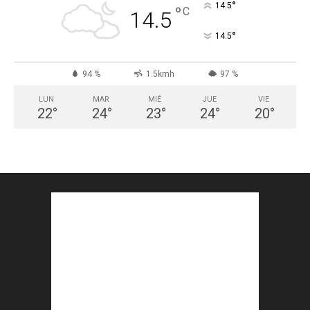
°
14.5
°
C
14.5
°
14.5
94 %
1.5kmh
97 %
LUN
MAR
MIÉ
JUE
VIE
22
°
24
°
23
°
24
°
20
°