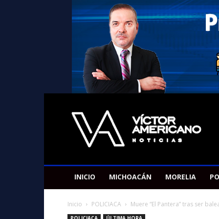
Americano
Victor
INICIO
MICHOACÁN
MORELIA
PO
Inicio
POLICIACA
Muere “El Pantera” tras ser bale
POLICIACA
ÚLTIMA HORA