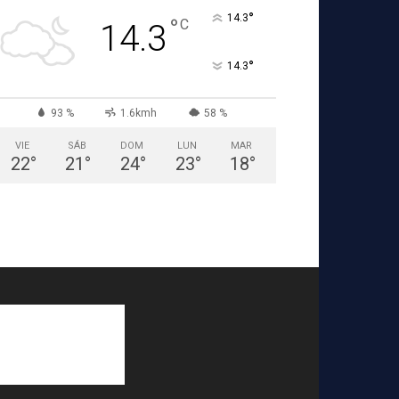
°
14.3
°
C
14.3
°
14.3
93 %
1.6kmh
58 %
VIE
SÁB
DOM
LUN
MAR
22
°
21
°
24
°
23
°
18
°