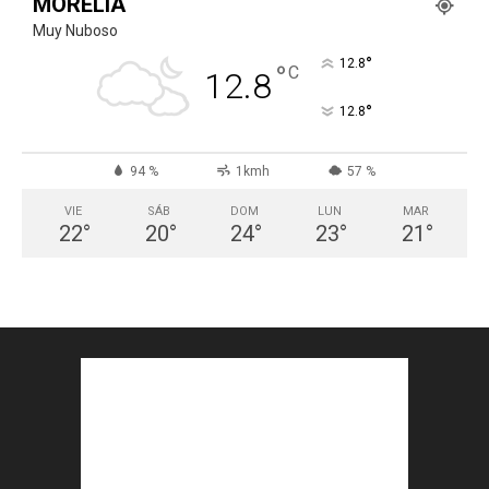
MORELIA
Muy Nuboso
°
12.8
°
C
12.8
°
12.8
94 %
1kmh
57 %
VIE
SÁB
DOM
LUN
MAR
22
°
20
°
24
°
23
°
21
°