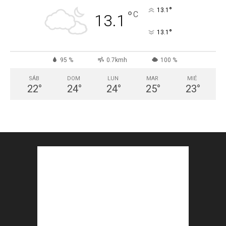
°
13.1
°
C
13.1
°
13.1
95 %
0.7kmh
100 %
SÁB
DOM
LUN
MAR
MIÉ
22
°
24
°
24
°
25
°
23
°