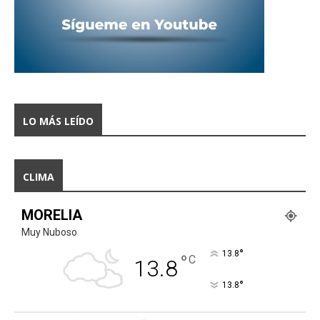
LO MÁS LEÍDO
CLIMA
MORELIA
Muy Nuboso
°
13.8
°
C
13.8
°
13.8