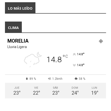
LO MÁS LEÍDO
CLIMA
MORELIA
Lluvia Ligera
°
14.8
°
C
14.8
°
14.8
89 %
1.2kmh
58 %
JUE
VIE
SÁB
DOM
LUN
23
°
22
°
23
°
24
°
19
°