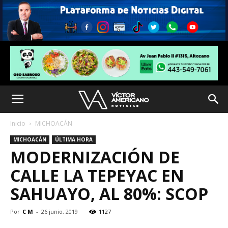
Inicio
MICHOACÁN
MICHOACÁN
ÚLTIMA HORA
MODERNIZACIÓN DE
CALLE LA TEPEYAC EN
SAHUAYO, AL 80%: SCOP
Por
C M
-
26 junio, 2019
1127