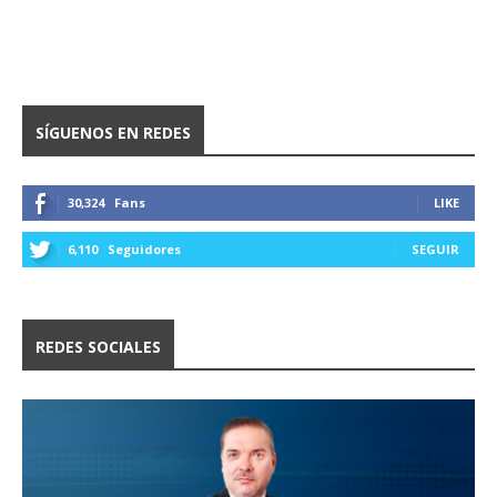
SÍGUENOS EN REDES
30,324
Fans
LIKE
6,110
Seguidores
SEGUIR
REDES SOCIALES