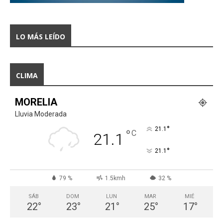
LO MÁS LEÍDO
CLIMA
MORELIA
Lluvia Moderada
°
21.1
°
C
21.1
°
21.1
79 %
1.5kmh
32 %
SÁB
DOM
LUN
MAR
MIÉ
22
°
23
°
21
°
25
°
17
°