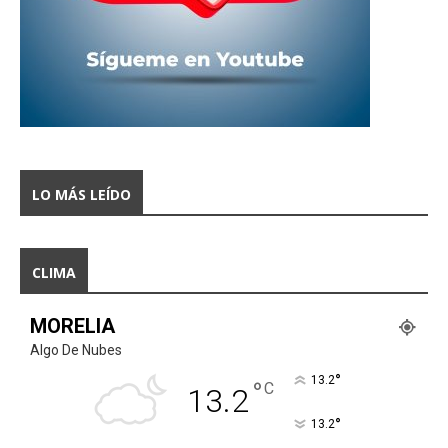
LO MÁS LEÍDO
CLIMA
MORELIA
Algo De Nubes
°
13.2
°
C
13.2
°
13.2