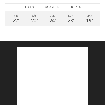
93 %
0.9kmh
11 %
VIE
SÁB
DOM
LUN
MAR
22
°
20
°
24
°
23
°
19
°