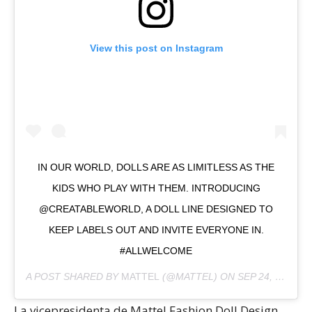
View this post on Instagram
IN OUR WORLD, DOLLS ARE AS LIMITLESS AS THE
KIDS WHO PLAY WITH THEM. INTRODUCING
@CREATABLEWORLD, A DOLL LINE DESIGNED TO
KEEP LABELS OUT AND INVITE EVERYONE IN.
#ALLWELCOME
A POST SHARED BY
MATTEL
(@MATTEL) ON
SEP 24, 2019 AT 9:18PM PDT
La vicepresidenta de Mattel Fashion Doll Design