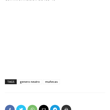
TAGS
genero neutro
muñecas