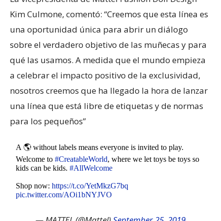
Kim Culmone, comentó: “Creemos que esta línea es
una oportunidad única para abrir un diálogo
sobre el verdadero objetivo de las muñecas y para
qué las usamos. A medida que el mundo empieza
a celebrar el impacto positivo de la exclusividad,
nosotros creemos que ha llegado la hora de lanzar
una línea que está libre de etiquetas y de normas
para los pequeños”
A 🌎 without labels means everyone is invited to play.
Welcome to
#CreatableWorld
, where we let toys be toys so
kids can be kids.
#AllWelcome
Shop now:
https://t.co/YetMkzG7bq
pic.twitter.com/AOi1bNYJVO
— MATTEL (@Mattel)
September 25, 2019