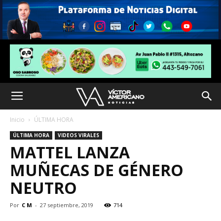
Inicio
ÚLTIMA HORA
ÚLTIMA HORA
VIDEOS VIRALES
MATTEL LANZA
MUÑECAS DE GÉNERO
NEUTRO
Por
C M
-
27 septiembre, 2019
714