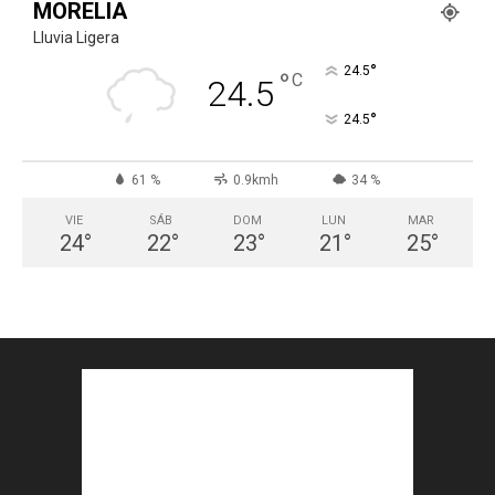
MORELIA
Lluvia Ligera
°
24.5
°
C
24.5
°
24.5
61 %
0.9kmh
34 %
VIE
SÁB
DOM
LUN
MAR
24
°
22
°
23
°
21
°
25
°