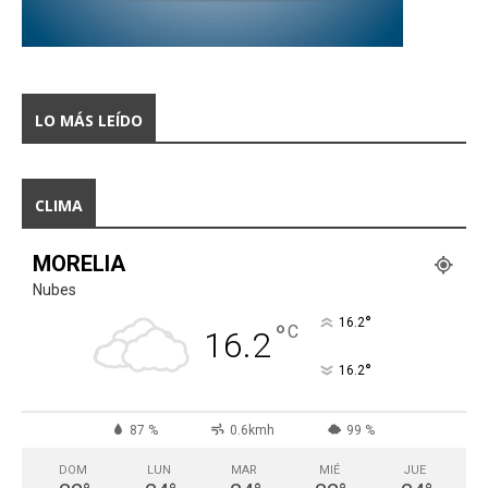
LO MÁS LEÍDO
CLIMA
MORELIA
Nubes
°
16.2
°
C
16.2
°
16.2
87 %
0.6kmh
99 %
DOM
LUN
MAR
MIÉ
JUE