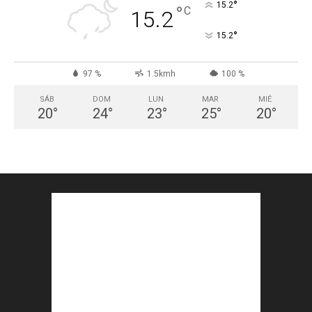
°
15.2
°
C
15.2
°
15.2
97 %
1.5kmh
100 %
SÁB
DOM
LUN
MAR
MIÉ
20
°
24
°
23
°
25
°
20
°