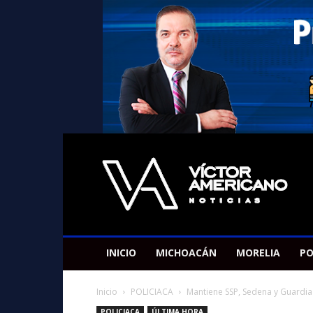
Americano
Victor
INICIO
MICHOACÁN
MORELIA
PO
Inicio
POLICIACA
Mantiene SSP, Sedena y Guardia
POLICIACA
ÚLTIMA HORA