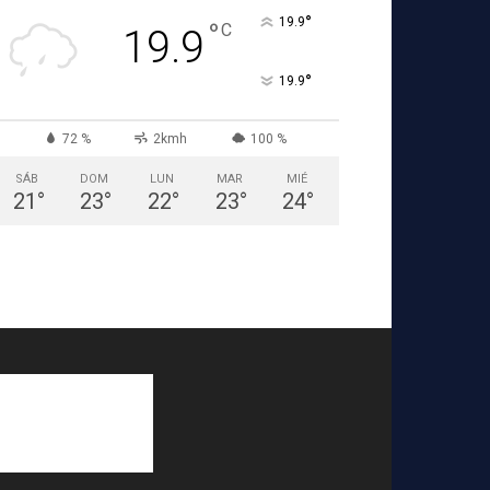
°
19.9
°
C
19.9
°
19.9
72 %
2kmh
100 %
SÁB
DOM
LUN
MAR
MIÉ
21
°
23
°
22
°
23
°
24
°