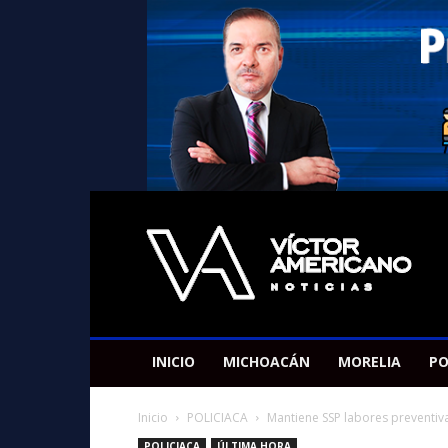
Americano
Victor
INICIO
MICHOACÁN
MORELIA
PO
Inicio
POLICIACA
Mantiene SSP labores preventiva
POLICIACA
ÚLTIMA HORA