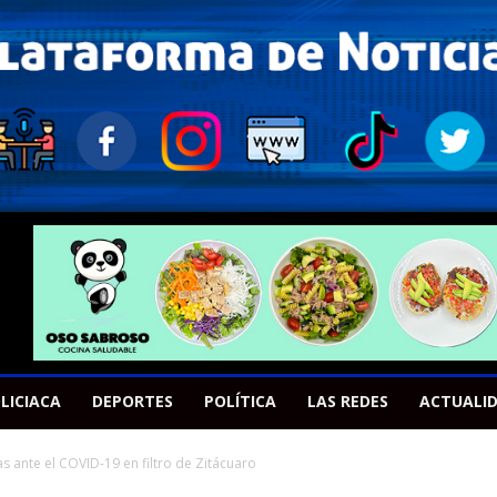
LICIACA
DEPORTES
POLÍTICA
LAS REDES
ACTUALI
s ante el COVID-19 en filtro de Zitácuaro