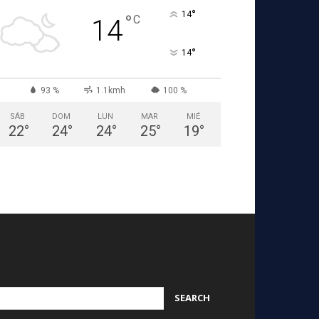
°
14
°
C
14
°
14
93 %
1.1kmh
100 %
SÁB
DOM
LUN
MAR
MIÉ
22
°
24
°
24
°
25
°
19
°