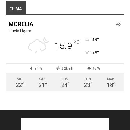
CLIMA
MORELIA
Lluvia Ligera
°
15.9
°
C
15.9
°
15.9
94 %
2.2kmh
96 %
VIE
SÁB
DOM
LUN
MAR
22
°
21
°
24
°
23
°
18
°