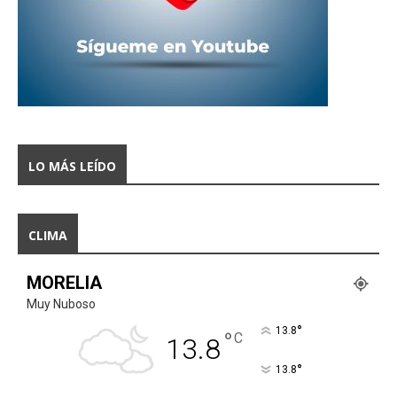
LO MÁS LEÍDO
CLIMA
MORELIA
Muy Nuboso
°
13.8
°
C
13.8
°
13.8