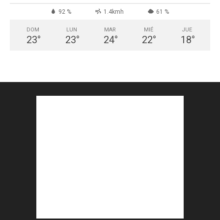
92 %
1.4kmh
61 %
DOM
LUN
MAR
MIÉ
JUE
23
°
23
°
24
°
22
°
18
°