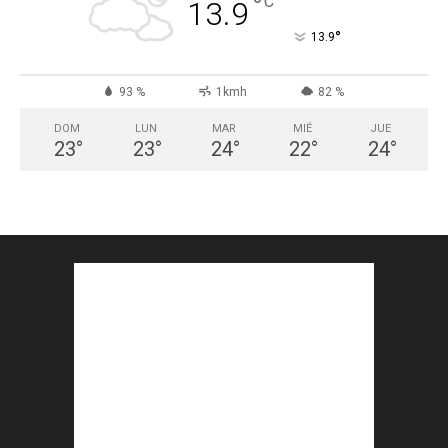
°
C
13.9
°
13.9
93 %
1kmh
82 %
DOM
LUN
MAR
MIÉ
JUE
23
°
23
°
24
°
22
°
24
°