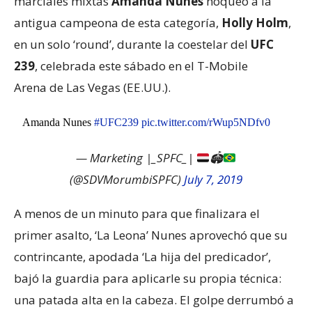
marciales mixtas
Amanda Nunes
noqueó a la
antigua campeona de esta categoría,
Holly Holm
,
en un solo ‘round’, durante la coestelar del
UFC
239
, celebrada este sábado en el T-Mobile
Arena de Las Vegas (EE.UU.).
Amanda Nunes
#UFC239
pic.twitter.com/rWup5NDfv0
— Marketing |_SPFC_|
🏟
(@SDVMorumbiSPFC)
July 7, 2019
A menos de un minuto para que finalizara el
primer asalto, ‘La Leona’ Nunes aprovechó que su
contrincante, apodada ‘La hija del predicador’,
bajó la guardia para aplicarle su propia técnica:
una patada alta en la cabeza. El golpe derrumbó a