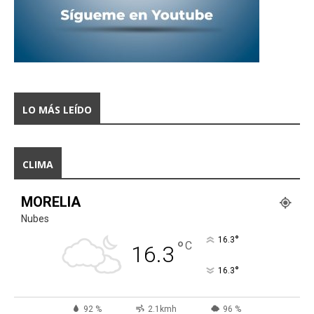
LO MÁS LEÍDO
CLIMA
MORELIA
Nubes
°
16.3
°
C
16.3
°
16.3
92 %
2.1kmh
96 %