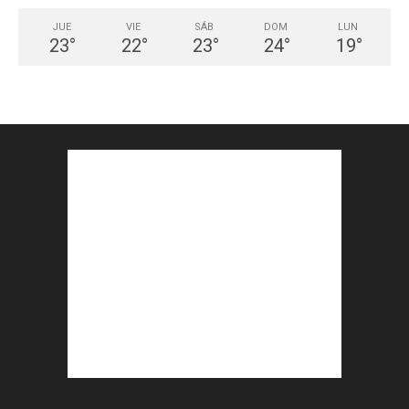
JUE
VIE
SÁB
DOM
LUN
23
°
22
°
23
°
24
°
19
°