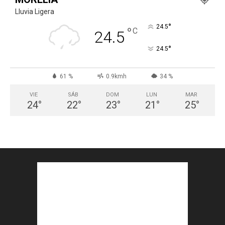
Lluvia Ligera
°
24.5
°
C
24.5
°
24.5
61 %
0.9kmh
34 %
VIE
SÁB
DOM
LUN
MAR
24
°
22
°
23
°
21
°
25
°