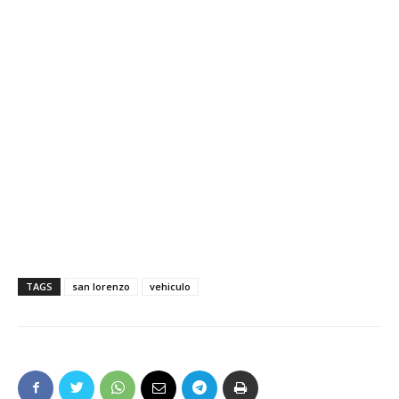
TAGS
san lorenzo
vehiculo