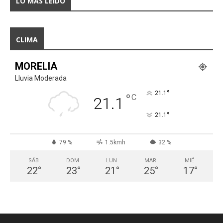
LO MÁS LEÍDO
CLIMA
MORELIA
Lluvia Moderada
°
21.1
°
C
21.1
°
21.1
79 %
1.5kmh
32 %
SÁB
DOM
LUN
MAR
MIÉ
22
°
23
°
21
°
25
°
17
°