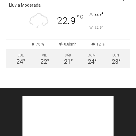
Lluvia Moderada
°
22.9
°
C
22.9
°
22.9
70 %
0.8kmh
12 %
JUE
VIE
SÁB
DOM
LUN
24
°
22
°
21
°
24
°
23
°