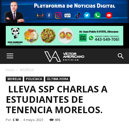
Inicio
MORELIA
MORELIA
POLICIACA
ÚLTIMA HORA
LLEVA SSP CHARLAS A
ESTUDIANTES DE
TENENCIA MORELOS.
Por
C M
-
4 mayo, 2023
696