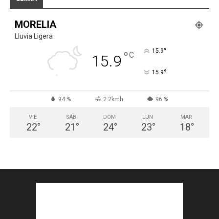
MORELIA
Lluvia Ligera
°
15.9
°
C
15.9
°
15.9
94 %
2.2kmh
96 %
VIE
SÁB
DOM
LUN
MAR
22
°
21
°
24
°
23
°
18
°