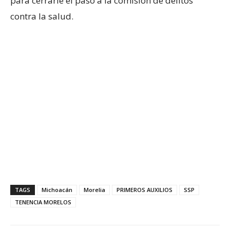
para cerrarle el paso a la comisión de delitos
contra la salud.
TAGS
Michoacán
Morelia
PRIMEROS AUXILIOS
SSP
TENENCIA MORELOS