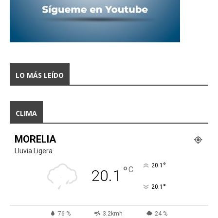
LO MÁS LEÍDO
CLIMA
MORELIA
Lluvia Ligera
°
20.1
°
C
20.1
°
20.1
76 %
3.2kmh
24 %