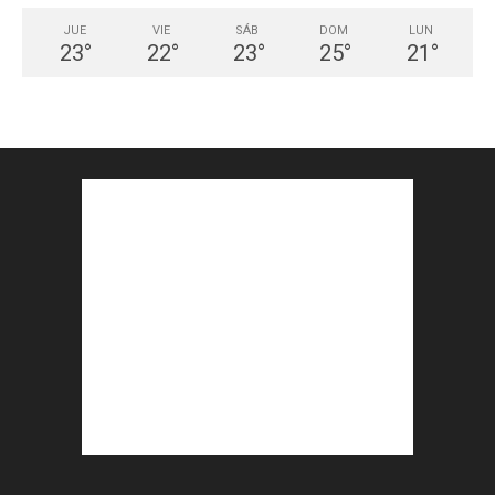
JUE
VIE
SÁB
DOM
LUN
23
°
22
°
23
°
25
°
21
°