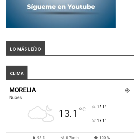
LO MÁS LEÍDO
CLIMA
MORELIA
Nubes
°
13.1
°
C
13.1
°
13.1
95 %
0.7kmh
100 %