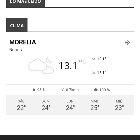
LO MÁS LEÍDO
CLIMA
MORELIA
Nubes
°
13.1
°
C
13.1
°
13.1
95 %
0.7kmh
100 %
SÁB
DOM
LUN
MAR
MIÉ
22
°
24
°
24
°
25
°
23
°