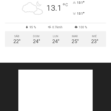
°
13.1
°
C
13.1
°
13.1
95 %
0.7kmh
100 %
SÁB
DOM
LUN
MAR
MIÉ
22
°
24
°
24
°
25
°
23
°