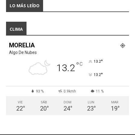
LO MÁS LEÍDO
CLIMA
MORELIA
Algo De Nubes
°
13.2
°
C
13.2
°
13.2
93 %
0.9kmh
11 %
VIE
SÁB
DOM
LUN
MAR
22
°
20
°
24
°
23
°
19
°