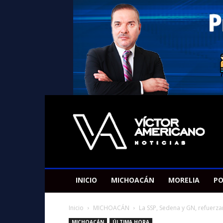
Americano
Victor
INICIO
MICHOACÁN
MORELIA
PO
Inicio
MICHOACÁN
La SSP, Sedena y GN, refuerz
MICHOACÁN
ÚLTIMA HORA