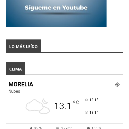
LO MÁS LEÍDO
CLIMA
MORELIA
Nubes
°
13.1
°
C
13.1
°
13.1
95 %
0.7kmh
100 %