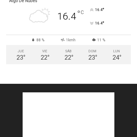
Algo De Nubes
°
16.4
°
C
16.4
°
16.4
88 %
1kmh
11 %
JUE
VIE
SÁB
DOM
LUN
23
°
22
°
22
°
23
°
24
°