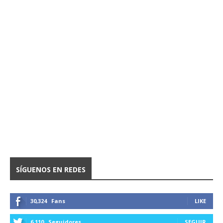
SÍGUENOS EN REDES
30,324
Fans
LIKE
6,110
Seguidores
SEGUIR