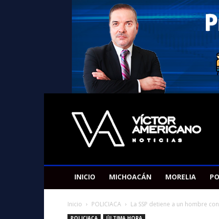
Americano
Victor
INICIO
MICHOACÁN
MORELIA
PO
Inicio
POLICIACA
La SSP detiene a un hombre co
POLICIACA
ÚLTIMA HORA