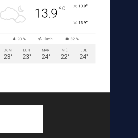
°
13.9
°
C
13.9
°
13.9
93 %
1kmh
82 %
DOM
LUN
MAR
MIÉ
JUE
23
°
23
°
24
°
22
°
24
°