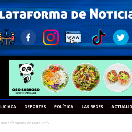
LICIACA
DEPORTES
POLÍTICA
LAS REDES
ACTUALI
n metanfetamina en Maravatío