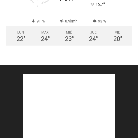
°
15.7
91 %
0.9kmh
93 %
LUN
MAR
MIÉ
JUE
VIE
22
°
24
°
23
°
24
°
20
°