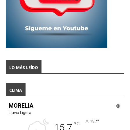
LO MÁS LEÍDO
CLIMA
MORELIA
Lluvia Ligera
°
15.7
°
C
15.7