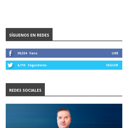
SÍGUENOS EN REDES
30,324
Fans
LIKE
6,110
Seguidores
SEGUIR
REDES SOCIALES