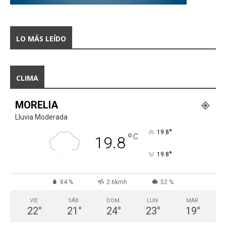
LO MÁS LEÍDO
CLIMA
MORELIA
Lluvia Moderada
°
19.8
°
C
19.8
°
19.8
84 %
2.6kmh
52 %
VIE
SÁB
DOM
LUN
MAR
22
°
21
°
24
°
23
°
19
°