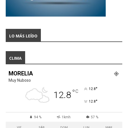
LO MÁS LEÍDO
CLIMA
MORELIA
Muy Nuboso
°
12.8
°
C
12.8
°
12.8
94 %
1kmh
57 %
VIE
SÁB
DOM
LUN
MAR