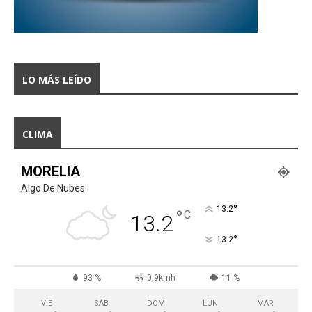
LO MÁS LEÍDO
CLIMA
MORELIA
Algo De Nubes
°
13.2
°
C
13.2
°
13.2
93 %
0.9kmh
11 %
VIE
SÁB
DOM
LUN
MAR