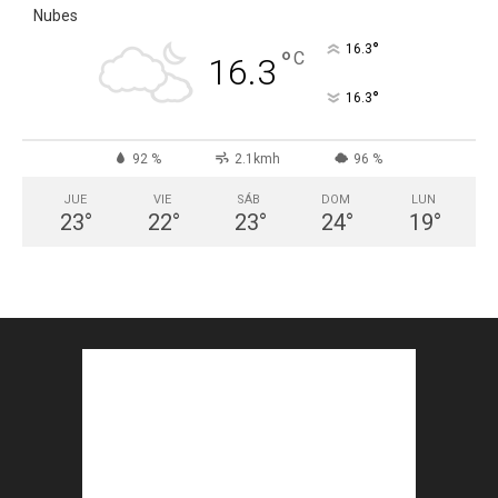
Nubes
°
16.3
°
C
16.3
°
16.3
92 %
2.1kmh
96 %
JUE
VIE
SÁB
DOM
LUN
23
°
22
°
23
°
24
°
19
°