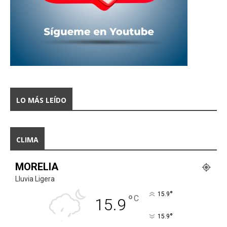
LO MÁS LEÍDO
CLIMA
MORELIA
Lluvia Ligera
°
15.9
°
C
15.9
°
15.9