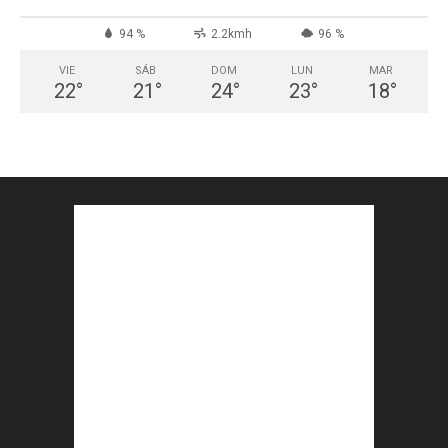
94 %
2.2kmh
96 %
VIE
SÁB
DOM
LUN
MAR
22
°
21
°
24
°
23
°
18
°