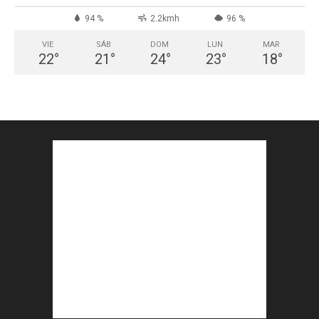
94 %
2.2kmh
96 %
VIE
SÁB
DOM
LUN
MAR
22
°
21
°
24
°
23
°
18
°