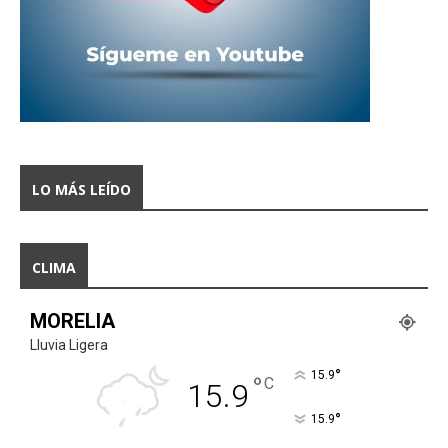
LO MÁS LEÍDO
CLIMA
MORELIA
Lluvia Ligera
°
15.9
°
C
15.9
°
15.9