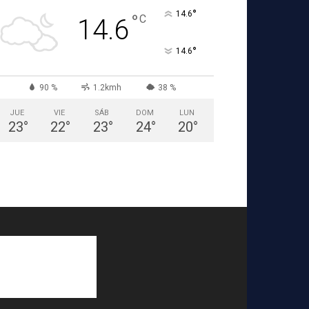
°
14.6
°
C
14.6
°
14.6
90 %
1.2kmh
38 %
JUE
VIE
SÁB
DOM
LUN
23
°
22
°
23
°
24
°
20
°