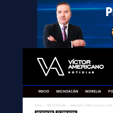
Americano
Victor
INICIO
MICHOACÁN
MORELIA
PO
Inicio
MICHOACÁN
Intensifica SSM acciones cont
MICHOACÁN
ÚLTIMA HORA