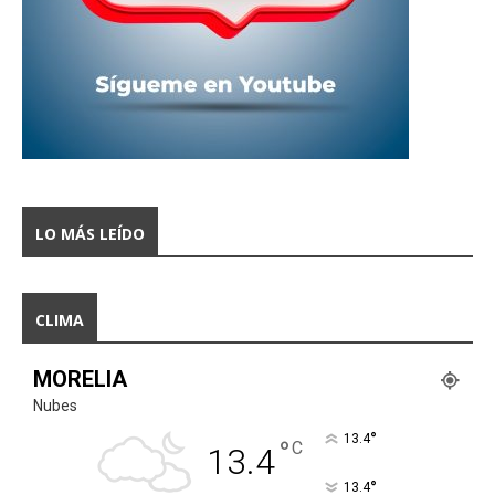
LO MÁS LEÍDO
CLIMA
MORELIA
Nubes
°
13.4
°
C
13.4
°
13.4