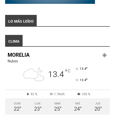
LO MÁS LEÍDO
CLIMA
MORELIA
Nubes
°
13.4
°
C
13.4
°
13.4
92 %
1.7kmh
100 %
DOM
LUN
MAR
MIÉ
JUE
22
°
23
°
25
°
24
°
20
°