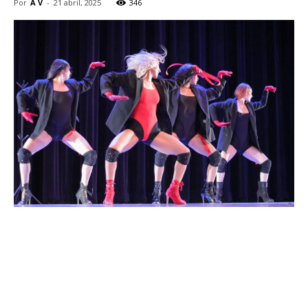
Por
A V
-
21 abril, 2025
346