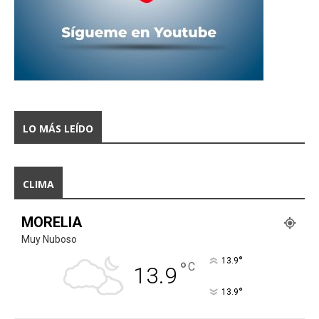
LO MÁS LEÍDO
CLIMA
MORELIA
Muy Nuboso
°
13.9
°
C
13.9
°
13.9