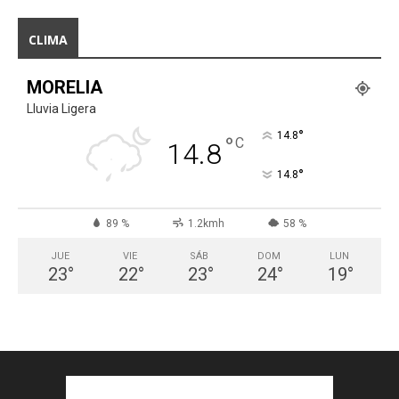
CLIMA
MORELIA
Lluvia Ligera
°
14.8
°
C
14.8
°
14.8
89 %
1.2kmh
58 %
JUE
VIE
SÁB
DOM
LUN
23
°
22
°
23
°
24
°
19
°