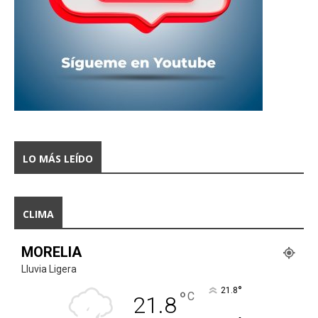
LO MÁS LEÍDO
CLIMA
MORELIA
Lluvia Ligera
°
21.8
°
C
21.8