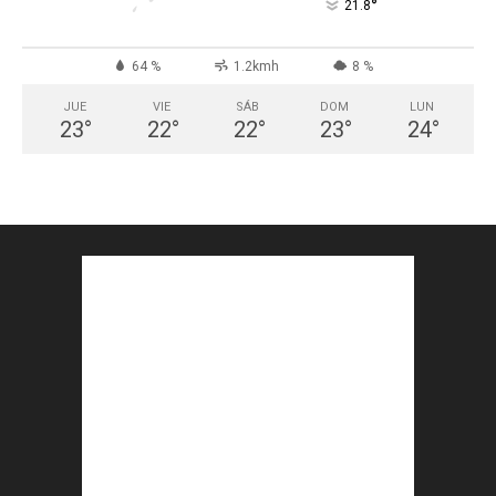
°
21.8
64 %
1.2kmh
8 %
JUE
VIE
SÁB
DOM
LUN
23
°
22
°
22
°
23
°
24
°