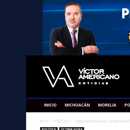
Americano
Victor
INICIO
MICHOACÁN
MORELIA
PO
Inicio
POLÍTICA
Importante mejorar condiciones l
POLÍTICA
ÚLTIMA HORA