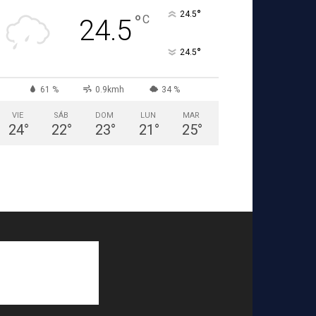
°
24.5
°
C
24.5
°
24.5
61 %
0.9kmh
34 %
VIE
SÁB
DOM
LUN
MAR
24
°
22
°
23
°
21
°
25
°