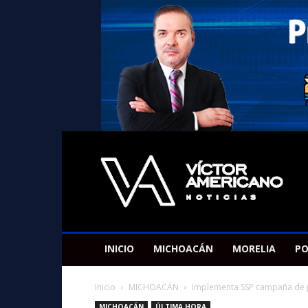
Americano
Victor
INICIO
MICHOACÁN
MORELIA
PO
Inicio
MICHOACÁN
Implementa SSP campaña de p
MICHOACÁN
ÚLTIMA HORA