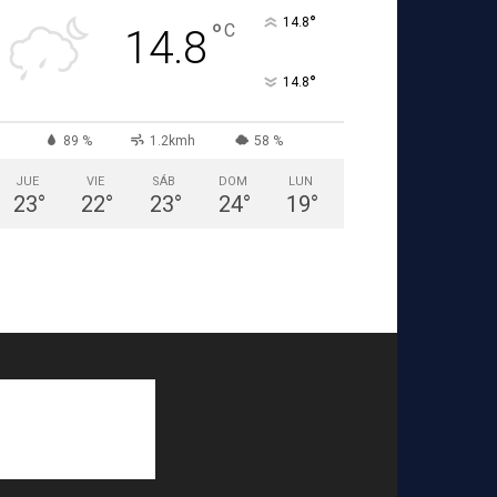
°
14.8
°
C
14.8
°
14.8
89 %
1.2kmh
58 %
JUE
VIE
SÁB
DOM
LUN
23
°
22
°
23
°
24
°
19
°