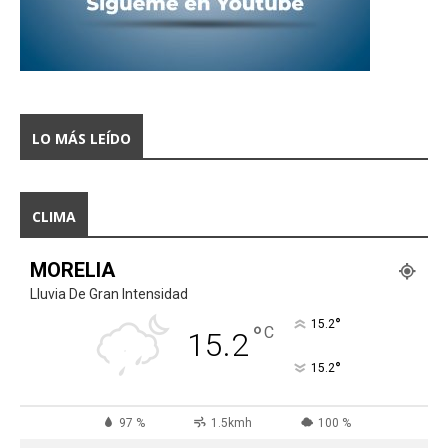
LO MÁS LEÍDO
CLIMA
MORELIA
Lluvia De Gran Intensidad
°
15.2
°
C
15.2
°
15.2
97 %
1.5kmh
100 %