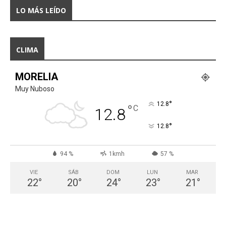
LO MÁS LEÍDO
CLIMA
MORELIA
Muy Nuboso
°
12.8
°
C
12.8
°
12.8
94 %
1kmh
57 %
VIE
SÁB
DOM
LUN
MAR
22
°
20
°
24
°
23
°
21
°