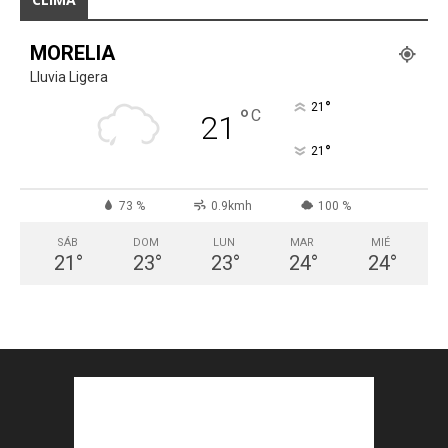
MORELIA
Lluvia Ligera
°
21
°
C
21
°
21
73 %
0.9kmh
100 %
SÁB
DOM
LUN
MAR
MIÉ
21
°
23
°
23
°
24
°
24
°