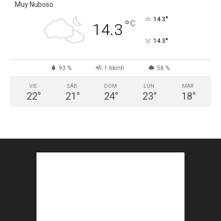
Muy Nuboso
°
14.3
°
C
14.3
°
14.3
93 %
1.6kmh
58 %
VIE
SÁB
DOM
LUN
MAR
22
°
21
°
24
°
23
°
18
°