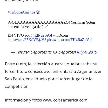
#TuCopaAmérica
🏆
¡GOLAAAAAAAAAAAAAAAAZO! Yoshimar Yotún
aumenta la ventaja de Perú
EN VIVO por
@ElNueveOf
y TDcom
https://t.co/F5KdVBjzV3
pic.twitter.com/FH4RaZuVad
— Televisa Deportes (@TD_Deportes)
July 4, 2019
Entre tanto, la selección Austral, que buscaba su
tercer título consecutivo, enfrentará a Argentina, en
Sao Paulo, en el duelo por el tercer lugar de la
competición.
Información y fotos www.copaamerica.com