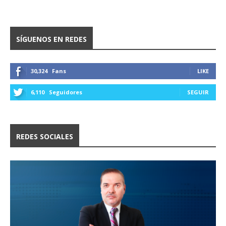
SÍGUENOS EN REDES
30,324
Fans
LIKE
6,110
Seguidores
SEGUIR
REDES SOCIALES