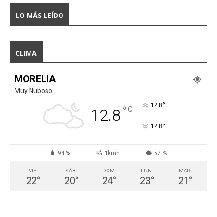
LO MÁS LEÍDO
CLIMA
MORELIA
Muy Nuboso
°
12.8
°
C
12.8
°
12.8
94 %
1kmh
57 %
VIE
SÁB
DOM
LUN
MAR
22
°
20
°
24
°
23
°
21
°